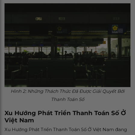
Hình 2: Những Thách Thức Đã Được Giải Quyết Bởi
Thanh Toán Số
Xu Hướng Phát Triển Thanh Toán Số Ở
Việt Nam
Xu Hướng Phát Triển Thanh Toán Số Ở Việt Nam đang