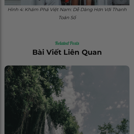
Hình 4: Khám Phá Việt Nam: Dễ Dàng Hơn Với Thanh
Toán Số
Related Posts
Bài Viết Liên Quan