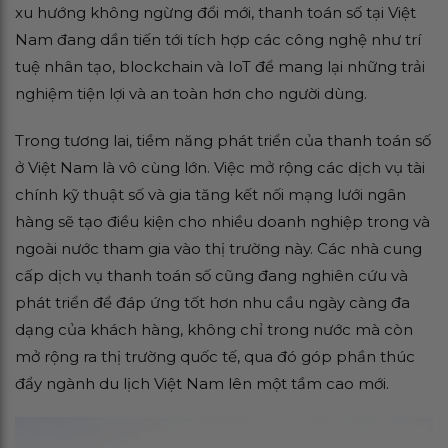
xu hướng không ngừng đổi mới, thanh toán số tại Việt
Nam đang dần tiến tới tích hợp các công nghệ như trí
tuệ nhân tạo, blockchain và IoT để mang lại những trải
nghiệm tiện lợi và an toàn hơn cho người dùng.
Trong tương lai, tiềm năng phát triển của thanh toán số
ở Việt Nam là vô cùng lớn. Việc mở rộng các dịch vụ tài
chính kỹ thuật số và gia tăng kết nối mạng lưới ngân
hàng sẽ tạo điều kiện cho nhiều doanh nghiệp trong và
ngoài nước tham gia vào thị trường này. Các nhà cung
cấp dịch vụ thanh toán số cũng đang nghiên cứu và
phát triển để đáp ứng tốt hơn nhu cầu ngày càng đa
dạng của khách hàng, không chỉ trong nước mà còn
mở rộng ra thị trường quốc tế, qua đó góp phần thúc
đẩy ngành du lịch Việt Nam lên một tầm cao mới.