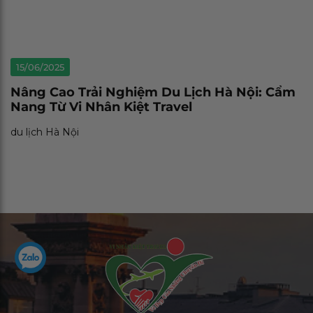
15/06/2025
Nâng Cao Trải Nghiệm Du Lịch Hà Nội: Cẩm
Nang Từ Vi Nhân Kiệt Travel
du lịch Hà Nội