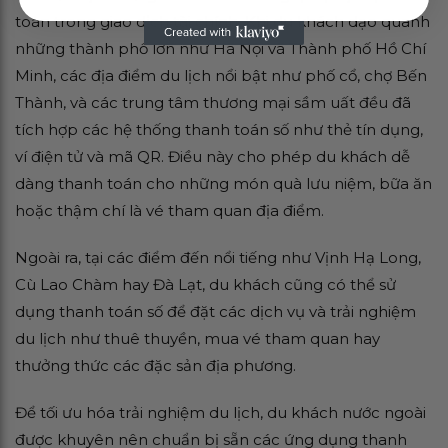
toàn trong giao dịch tài chính. Khi du khách dạo quanh
những thành phố lớn như Hà Nội và Thành phố Hồ Chí
Minh, các địa điểm du lịch nổi bật như phố cổ, chợ Bến
Thành, và các trung tâm thương mại sầm uất đều đã
tích hợp các hệ thống thanh toán số như thẻ tín dụng,
ví điện tử và mã QR. Điều này cho phép du khách dễ
dàng thanh toán cho những món quà lưu niệm, bữa ăn
hoặc thậm chí là vé tham quan địa điểm.
Ngoài ra, tại các điểm đến nổi tiếng như Vịnh Hạ Long,
Cù Lao Chàm hay Đà Lạt, du khách cũng có thể sử
dụng thanh toán số để đặt các dịch vụ và trải nghiệm
du lịch như thuê thuyền, mua vé tham quan hay
thưởng thức các đặc sản địa phương.
Để tối ưu hóa trải nghiệm du lịch, du khách nước ngoài
được khuyên nên chuẩn bị sẵn các ứng dụng thanh