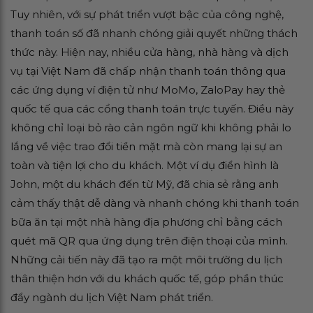
Tuy nhiên, với sự phát triển vượt bậc của công nghệ,
thanh toán số đã nhanh chóng giải quyết những thách
thức này. Hiện nay, nhiều cửa hàng, nhà hàng và dịch
vụ tại Việt Nam đã chấp nhận thanh toán thông qua
các ứng dụng ví điện tử như MoMo, ZaloPay hay thẻ
quốc tế qua các cổng thanh toán trực tuyến. Điều này
không chỉ loại bỏ rào cản ngôn ngữ khi không phải lo
lắng về việc trao đổi tiền mặt mà còn mang lại sự an
toàn và tiện lợi cho du khách. Một ví dụ điển hình là
John, một du khách đến từ Mỹ, đã chia sẻ rằng anh
cảm thấy thật dễ dàng và nhanh chóng khi thanh toán
bữa ăn tại một nhà hàng địa phương chỉ bằng cách
quét mã QR qua ứng dụng trên điện thoại của mình.
Những cải tiến này đã tạo ra một môi trường du lịch
thân thiện hơn với du khách quốc tế, góp phần thúc
đẩy ngành du lịch Việt Nam phát triển.