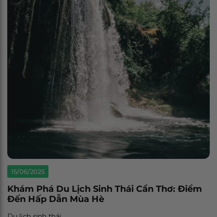
15/06/2025
Khám Phá Du Lịch Sinh Thái Cần Thơ: Điểm
Đến Hấp Dẫn Mùa Hè
Du lịch sinh thái