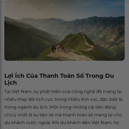
Lợi Ích Của Thanh Toán Số Trong Du
Lịch
Tại Việt Nam, sự phát triển của công nghệ đã mang lại
nhiều thay đổi tích cực trong nhiều lĩnh vực, đặc biệt là
trong ngành du lịch. Một trong những cải tiến đáng
chú ý nhất là sự tiện lợi mà thanh toán số mang lại cho
du khách nước ngoài. Khi du khách đến Việt Nam, họ