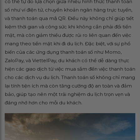
có thể tự do lựa chọn giữa nhiều hình thức thanh toán
số như ví điện tử, chuyển khoản ngân hàng trực tuyến,
và thanh toán qua mã QR. Điều này không chỉ giúp tiết
kiệm thời gian và công sức khi không cần phải đổi tiền
mặt, mà còn giảm thiểu được rủi ro liên quan đến việc
mang theo tiền mặt khi đi du lịch. Đặc biệt, với sự phổ
biến của các ứng dụng thanh toán số như Momo,
ZaloPay, và ViettelPay, du khách có thể dễ dàng thực
hiện các giao dịch từ việc mua sắm đến việc thanh toán
cho các dịch vụ du lịch. Thanh toán số không chỉ mang
lại tính tiện ích mà còn tăng cường độ an toàn và đảm
bảo, giúp tạo nên một trải nghiệm du lịch trọn vẹn và
đáng nhớ hơn cho mỗi du khách.