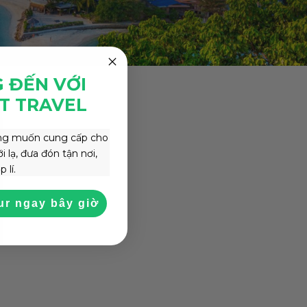
 ĐẾN VỚI
ỆT TRAVEL
ong muốn cung cấp cho
 lạ, đưa đón tận nơi,
 lí.
ur ngay bây giờ