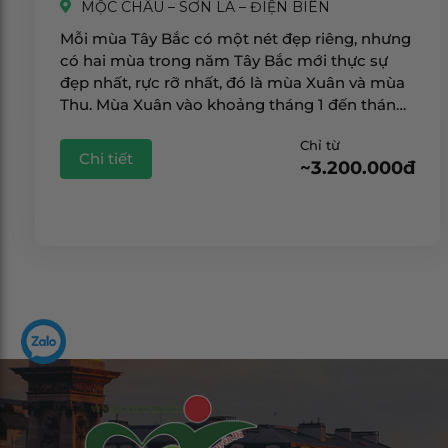
MỘC CHÂU – SƠN LA – ĐIỆN BIÊN
Mỗi mùa Tây Bắc có một nét đẹp riêng, nhưng
có hai mùa trong năm Tây Bắc mới thực sự
đẹp nhất, rực rỡ nhất, đó là mùa Xuân và mùa
Thu. Mùa Xuân vào khoảng tháng 1 đến tháng
2 âm lịch. Thời điểm này, hoa ban, hoa mận, […]
Chỉ từ
Chi tiết
~3.200.000đ