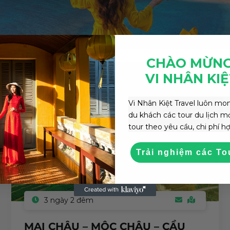
CHÀO MỪNG
VI NHÂN KI
Kèm buffet ăn sáng
Vi Nhân Kiệt Travel luôn m
du khách các tour du lịch mới
tour theo yêu cầu, chi phí hợp
Trải nghiệm các To
3 ngày 2 đêm
MAI CHÂU – MỘC CHÂU – CẦU