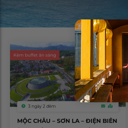
Kèm buffet ăn sáng
3 ngày 2 đêm
MỘC CHÂU – SƠN LA – ĐIỆN BIÊN