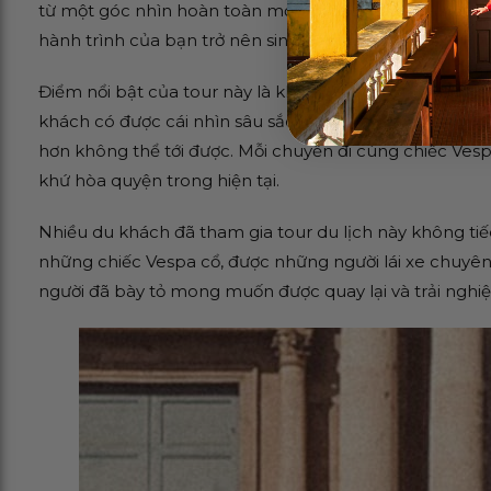
từ một góc nhìn hoàn toàn mới. Không giống như các 
hành trình của bạn trở nên sinh động và ý nghĩa hơn.
Điểm nổi bật của tour này là khả năng len lỏi qua cá
khách có được cái nhìn sâu sắc hơn về cuộc sống thườ
hơn không thể tới được. Mỗi chuyến đi cùng chiếc Ves
khứ hòa quyện trong hiện tại.
Nhiều du khách đã tham gia tour du lịch này không tiế
những chiếc Vespa cổ, được những người lái xe chuyên n
người đã bày tỏ mong muốn được quay lại và trải nghi