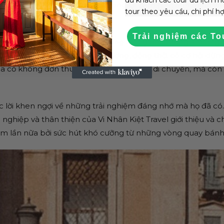
phương tiện khác, Vespa cổ mang lại cảm giác hòa mình vào
tour theo yêu cầu, chi phí hợp
Trải nghiệm các To
c ngõ hẻm nhỏ và tận hưởng không khí tự do, phóng khoáng 
ng ngày của người dân địa phương, đồng thời có cơ hội dừng
pa cổ không đơn thuần là một hành trình di chuyển, mà còn 
c lời khen ngợi về những trải nghiệm đáng nhớ mà họ đã có. 
ghiệp và thân thiện của Vi Nhân Kiệt Travel giới thiệu và c
ệm lần nữa bởi sức hút khó cưỡng từ những vòng quay bánh 