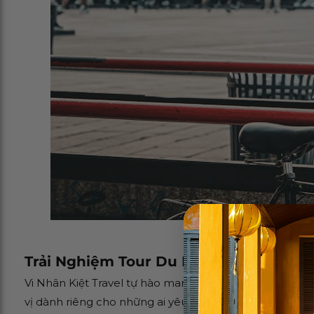
Trải Nghiệm Tour Du Lịch Độc Đáo Với
Vi Nhân Kiệt Travel tự hào mang đến cho du khách một 
vị dành riêng cho những ai yêu thích sự khám phá và 